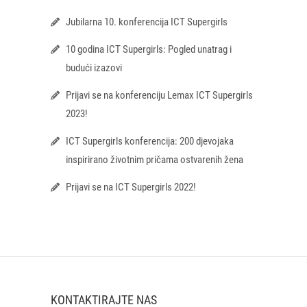
Jubilarna 10. konferencija ICT Supergirls
10 godina ICT Supergirls: Pogled unatrag i
budući izazovi
Prijavi se na konferenciju Lemax ICT Supergirls
2023!
ICT Supergirls konferencija: 200 djevojaka
inspirirano životnim pričama ostvarenih žena
Prijavi se na ICT Supergirls 2022!
KONTAKTIRAJTE NAS