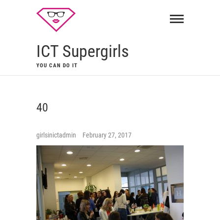
ICT Supergirls
YOU CAN DO IT
40
girlsinictadmin
February 27, 2017