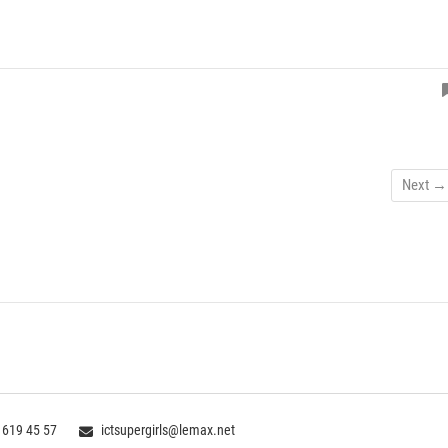
Next →
 619 45 57
ictsupergirls@lemax.net