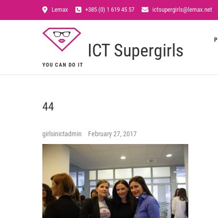
Lemax
+385 (0) 1 619 45 57
ictsupergirls@lemax.net
P
ICT Supergirls
YOU CAN DO IT
44
girlsinictadmin
February 27, 2017