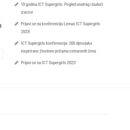
10 godina ICT Supergirls: Pogled unatrag i budući
izazovi
Prijavi se na konferenciju Lemax ICT Supergirls
2023!
ICT Supergirls konferencija: 200 djevojaka
inspirirano životnim pričama ostvarenih žena
Prijavi se na ICT Supergirls 2022!