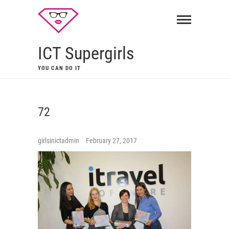
ICT Supergirls
YOU CAN DO IT
72
girlsinictadmin
February 27, 2017