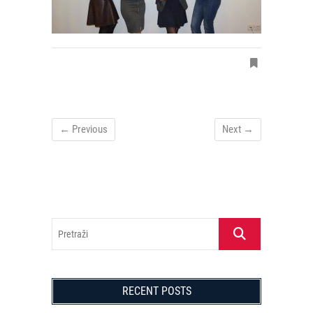
← Previous
Next →
Pretraži
RECENT POSTS