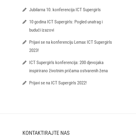
Jubilarna 10. konferencija ICT Supergirls
10 godina ICT Supergirls: Pogled unatrag i
budući izazovi
Prijavi se na konferenciju Lemax ICT Supergirls
2023!
ICT Supergirls konferencija: 200 djevojaka
inspirirano životnim pričama ostvarenih žena
Prijavi se na ICT Supergirls 2022!
KONTAKTIRAJTE NAS