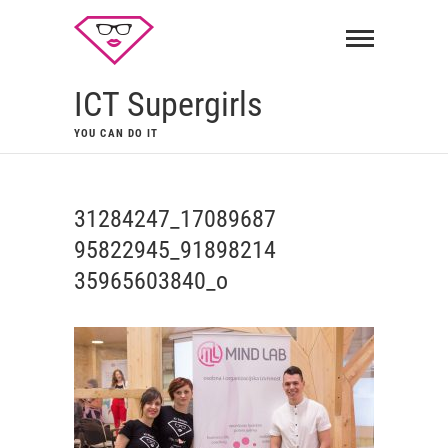
ICT Supergirls
YOU CAN DO IT
31284247_17089687
95822945_91898214
35965603840_o