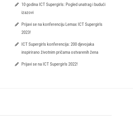
10 godina ICT Supergirls: Pogled unatrag i budući
izazovi
Prijavi se na konferenciju Lemax ICT Supergirls
2023!
ICT Supergirls konferencija: 200 djevojaka
inspirirano životnim pričama ostvarenih žena
Prijavi se na ICT Supergirls 2022!