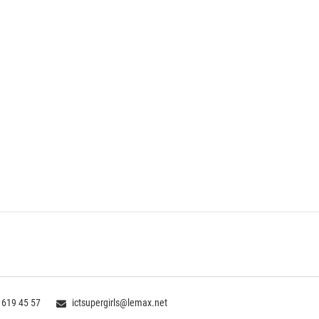
 619 45 57
ictsupergirls@lemax.net