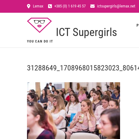
Lemax
+385 (0) 1 619 45 57
ictsupergirls@lemax.net
P
ICT Supergirls
YOU CAN DO IT
31288649_1708968015823023_8061