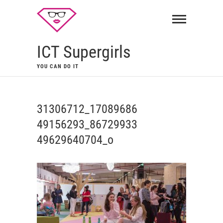
ICT Supergirls
YOU CAN DO IT
31306712_17089686
49156293_86729933
49629640704_o