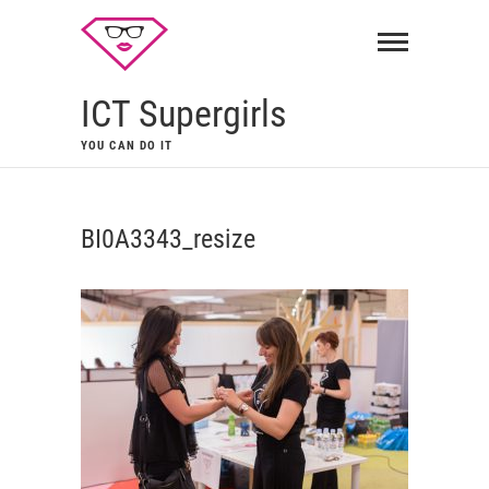
ICT Supergirls
YOU CAN DO IT
BI0A3343_resize