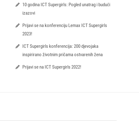
10 godina ICT Supergirls: Pogled unatrag i budući
izazovi
Prijavi se na konferenciju Lemax ICT Supergirls
2023!
ICT Supergirls konferencija: 200 djevojaka
inspirirano životnim pričama ostvarenih žena
Prijavi se na ICT Supergirls 2022!