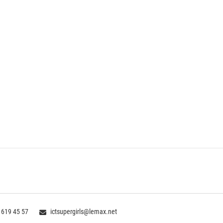
 619 45 57
ictsupergirls@lemax.net