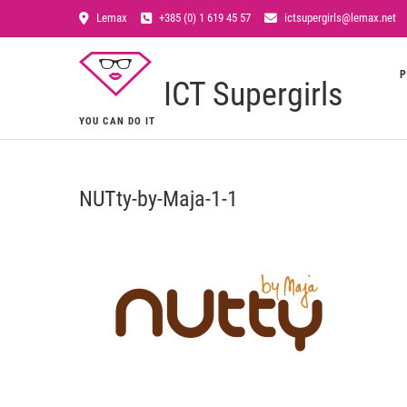
Lemax
+385 (0) 1 619 45 57
ictsupergirls@lemax.net
P
ICT Supergirls
YOU CAN DO IT
NUTty-by-Maja-1-1