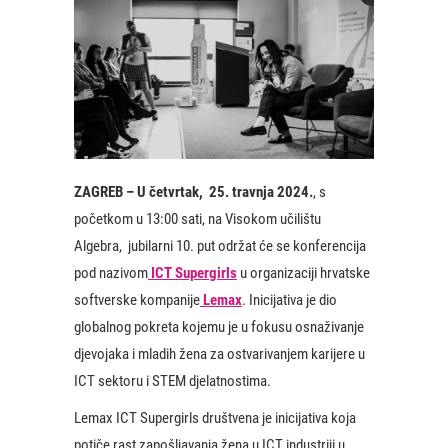
ZAGREB – U četvrtak,
25. travnja 2024.
, s
početkom u 13:00 sati, na Visokom učilištu
Algebra, jubilarni 10. put održat će se konferencija
pod nazivom
ICT Supergirls
u organizaciji hrvatske
softverske kompanije
Lemax
. Inicijativa je dio
globalnog pokreta kojemu je u fokusu osnaživanje
djevojaka i mladih žena za ostvarivanjem karijere u
ICT sektoru i STEM djelatnostima.
Lemax ICT Supergirls društvena je inicijativa koja
potiče rast zapošljavanja žena u ICT industriji u