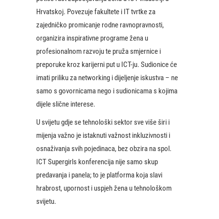
Hrvatskoj. Povezuje fakultete i IT tvrtke za
zajedničko promicanje rodne ravnopravnosti,
organizira inspirativne programe žena u
profesionalnom razvoju te pruža smjernice i
preporuke kroz karijerni put u ICT-ju. Sudionice će
imati priliku za networking i dijeljenje iskustva – ne
samo s govornicama nego i sudionicama s kojima
dijele slične interese.
U svijetu gdje se tehnološki sektor sve više širi i
mijenja važno je istaknuti važnost inkluzivnosti i
osnaživanja svih pojedinaca, bez obzira na spol.
ICT Supergirls konferencija nije samo skup
predavanja i panela; to je platforma koja slavi
hrabrost, upornost i uspjeh žena u tehnološkom
svijetu.