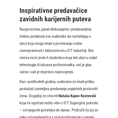
Inspirativne predavačice
zavidnih karijernih puteva
Razgovorima, panel-diskusijama i predavanjima
želimo potaknuti sve sudionike da razmišljaju o
ulozi koju mogu imati u promicanju rodne
ravnopravnosti i inkluzivnosti u ICT industriji. Bez
obzira na to jeste li studentica koja tek ulazi u svijet
tehnologije ili iskusna profesionalka, vaš je glas
važan i vaš je doprinos neprocjenjiv.
Kao i prethodnih godina, sudionice će imati priliku
poslušati zanimljiva predavanja uspješnih poslovnih
žena. Događaj će otvoriti
Nataša Kapov Kostovski
koja će ispričati nešto više o ICT Supergirls pokretu
– od njegovih početaka do danas. Pridružit će joj se
neke od predavačica s prve konferencije u panelu