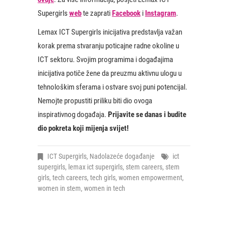
Supergirls
web
te zaprati
Facebook
i
Instagram
.
Lemax ICT Supergirls inicijativa predstavlja važan
korak prema stvaranju poticajne radne okoline u
ICT sektoru. Svojim programima i događajima
inicijativa potiče žene da preuzmu aktivnu ulogu u
tehnološkim sferama i ostvare svoj puni potencijal.
Nemojte propustiti priliku biti dio ovoga
inspirativnog događaja.
Prijavite se danas i budite
dio pokreta koji mijenja svijet!
ICT Supergirls
,
Nadolazeće događanje
ict
supergirls
,
lemax ict supergirls
,
stem careers
,
stem
girls
,
tech careers
,
tech girls
,
women empowerment
,
women in stem
,
women in tech