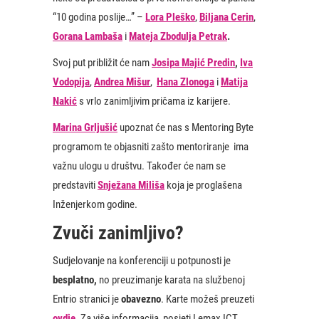
“10 godina poslije…” –
Lora Pleško
,
Biljana Cerin
,
Gorana Lambaša
i
Mateja Zbodulja Petrak
.
Svoj put približit će nam
Josipa Majić Predin
,
Iva
Vodopija
,
Andrea Mišur
,
​Hana Zlonoga
i
Matija
Nakić
s vrlo zanimljivim pričama iz karijere.
Marina Grljušić
upoznat će nas s Mentoring Byte
programom te objasniti zašto mentoriranje ima
važnu ulogu u društvu. Također će nam se
predstaviti
Snježana Miliša
koja je proglašena
Inženjerkom godine.
Zvuči zanimljivo?
Sudjelovanje na konferenciji u potpunosti je
besplatno,
no preuzimanje karata na službenoj
Entrio stranici je
obavezno
. Karte možeš preuzeti
ovdje
. Za više informacija, posjeti Lemax ICT