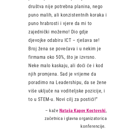
društva nije potrebna planina, nego
puno malih, ali konzistentnih koraka i
puno hrabrosti i vjere da mi to
zajednički možemo! Dio gdje
djevojke odabiru ICT – rješava se!
Broj žena se povećava i u nekim je
firmama oko 50%, što je izvrsno.
Neke malo kaskaju, ali doći će i kod
njih promjena. Sad je vrijeme da
poradimo na Leadershipu, da se žene
više uključe na voditeljske pozicije, i
to u STEM-u. Novi cilj za postići!”
–
kaže
Nataša Kapov Kostovski
,
začetnica i glavna organizatorica
konferencije.