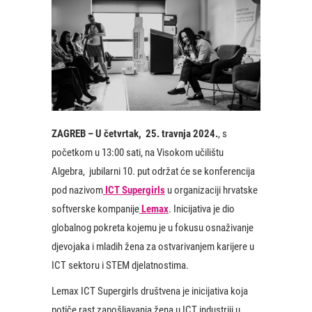
ZAGREB – U četvrtak,
25. travnja 2024.
, s
početkom u 13:00 sati, na Visokom učilištu
Algebra, jubilarni 10. put održat će se konferencija
pod nazivom
ICT Supergirls
u organizaciji hrvatske
softverske kompanije
Lemax
. Inicijativa je dio
globalnog pokreta kojemu je u fokusu osnaživanje
djevojaka i mladih žena za ostvarivanjem karijere u
ICT sektoru i STEM djelatnostima.
Lemax ICT Supergirls društvena je inicijativa koja
potiče rast zapošljavanja žena u ICT industriji u