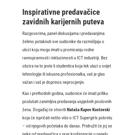
Inspirativne predavačice
zavidnih karijernih puteva
Razgovorima, panel-diskusijama i predavanjima
želimo potaknuti sve sudionike da razmišljaju o
ulozi koju mogu imati u promicanju rodne
ravnopravnosti i inkluzivnosti u ICT industriji. Bez
obzira na to jeste li studentica koja tek ulazi u svijet
tehnologije ili iskusna profesionalka, vaš je glas
važan i vaš je doprinos neprocjenjiv.
Kao i prethodnih godina, sudionice će imati priliku
poslušati zanimljiva predavanja uspješnih poslovnih
žena. Događaj će otvoriti
Nataša Kapov Kostovski
koja će ispričati nešto više o ICT Supergirls pokretu
– od njegovih početaka do danas. Pridružit će joj se
neke od predavačica s prve konferencije u panelu