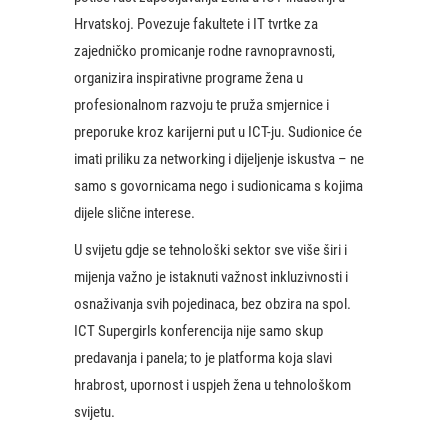
Hrvatskoj. Povezuje fakultete i IT tvrtke za
zajedničko promicanje rodne ravnopravnosti,
organizira inspirativne programe žena u
profesionalnom razvoju te pruža smjernice i
preporuke kroz karijerni put u ICT-ju. Sudionice će
imati priliku za networking i dijeljenje iskustva – ne
samo s govornicama nego i sudionicama s kojima
dijele slične interese.
U svijetu gdje se tehnološki sektor sve više širi i
mijenja važno je istaknuti važnost inkluzivnosti i
osnaživanja svih pojedinaca, bez obzira na spol.
ICT Supergirls konferencija nije samo skup
predavanja i panela; to je platforma koja slavi
hrabrost, upornost i uspjeh žena u tehnološkom
svijetu.