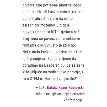
društva nije potrebna planina, nego
puno malih, ali konzistentnih koraka i
puno hrabrosti i vjere da mi to
zajednički možemo! Dio gdje
djevojke odabiru ICT – rješava se!
Broj žena se povećava i u nekim je
firmama oko 50%, što je izvrsno.
Neke malo kaskaju, ali doći će i kod
njih promjena. Sad je vrijeme da
poradimo na Leadershipu, da se žene
više uključe na voditeljske pozicije, i
to u STEM-u. Novi cilj za postići!”
–
kaže
Nataša Kapov Kostovski
,
začetnica i glavna organizatorica
konferencije.