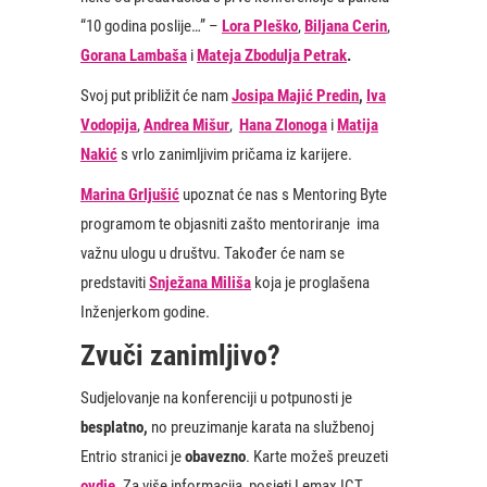
“10 godina poslije…” –
Lora Pleško
,
Biljana Cerin
,
Gorana Lambaša
i
Mateja Zbodulja Petrak
.
Svoj put približit će nam
Josipa Majić Predin
,
Iva
Vodopija
,
Andrea Mišur
,
​Hana Zlonoga
i
Matija
Nakić
s vrlo zanimljivim pričama iz karijere.
Marina Grljušić
upoznat će nas s Mentoring Byte
programom te objasniti zašto mentoriranje ima
važnu ulogu u društvu. Također će nam se
predstaviti
Snježana Miliša
koja je proglašena
Inženjerkom godine.
Zvuči zanimljivo?
Sudjelovanje na konferenciji u potpunosti je
besplatno,
no preuzimanje karata na službenoj
Entrio stranici je
obavezno
. Karte možeš preuzeti
ovdje
. Za više informacija, posjeti Lemax ICT