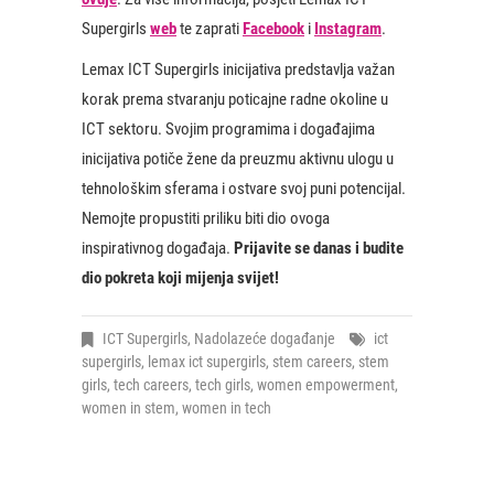
Supergirls
web
te zaprati
Facebook
i
Instagram
.
Lemax ICT Supergirls inicijativa predstavlja važan
korak prema stvaranju poticajne radne okoline u
ICT sektoru. Svojim programima i događajima
inicijativa potiče žene da preuzmu aktivnu ulogu u
tehnološkim sferama i ostvare svoj puni potencijal.
Nemojte propustiti priliku biti dio ovoga
inspirativnog događaja.
Prijavite se danas i budite
dio pokreta koji mijenja svijet!
ICT Supergirls
,
Nadolazeće događanje
ict
supergirls
,
lemax ict supergirls
,
stem careers
,
stem
girls
,
tech careers
,
tech girls
,
women empowerment
,
women in stem
,
women in tech