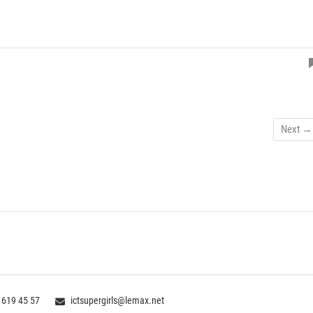
Next →
 619 45 57
ictsupergirls@lemax.net