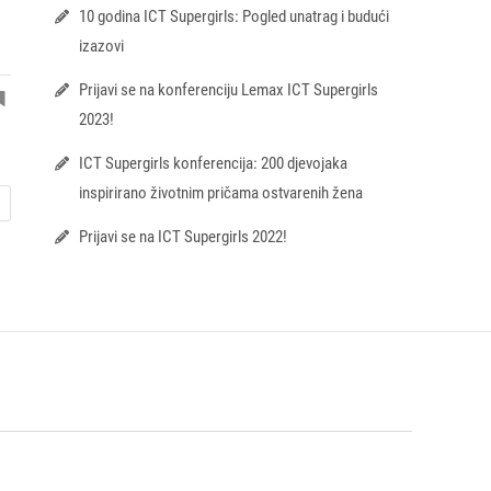
10 godina ICT Supergirls: Pogled unatrag i budući
izazovi
Prijavi se na konferenciju Lemax ICT Supergirls
2023!
ICT Supergirls konferencija: 200 djevojaka
inspirirano životnim pričama ostvarenih žena
Prijavi se na ICT Supergirls 2022!