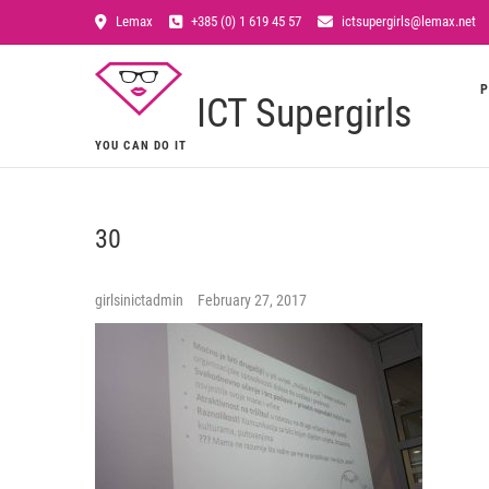
Lemax
+385 (0) 1 619 45 57
ictsupergirls@lemax.net
P
ICT Supergirls
YOU CAN DO IT
30
girlsinictadmin
February 27, 2017